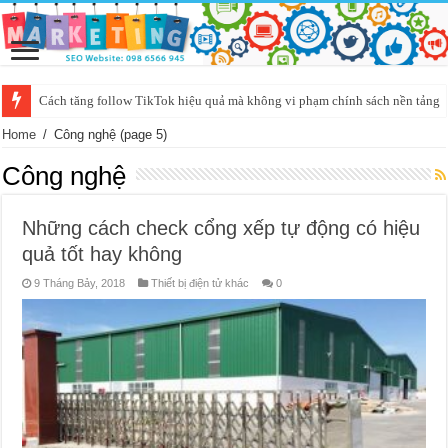
Cách tăng follow TikTok hiệu quả mà không vi phạm chính sách nền tảng
Giải đáp phong thủy trong nhà đại gia Thủy sản
Home
/
Công nghệ
(page 5)
Công nghệ
Những cách check cổng xếp tự động có hiệu
quả tốt hay không
9 Tháng Bảy, 2018
Thiết bị điện tử khác
0