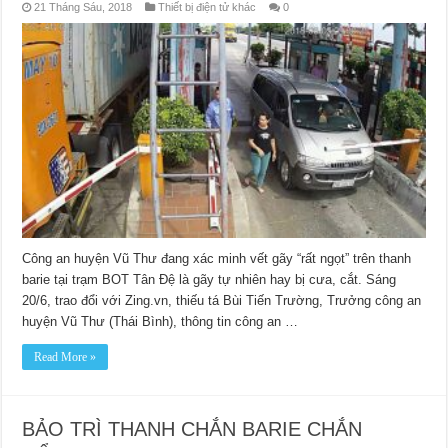
21 Tháng Sáu, 2018
Thiết bị điện tử khác
0
Công an huyện Vũ Thư đang xác minh vết gãy “rất ngọt” trên thanh
barie tại trạm BOT Tân Đệ là gãy tự nhiên hay bị cưa, cắt. Sáng
20/6, trao đổi với Zing.vn, thiếu tá Bùi Tiến Trường, Trưởng công an
huyện Vũ Thư (Thái Bình), thông tin công an …
Read More »
BẢO TRÌ THANH CHẮN BARIE CHẮN