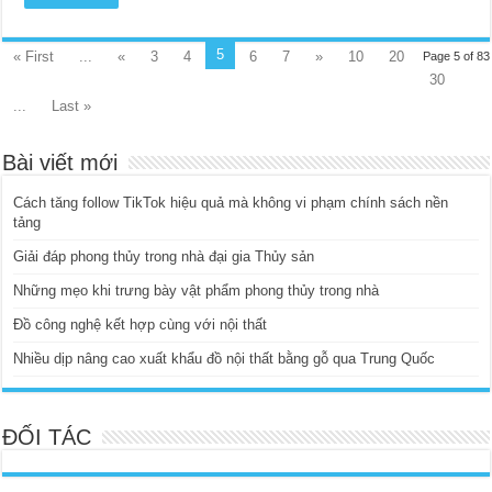
5
« First
...
«
3
4
6
7
»
10
20
Page 5 of 83
30
...
Last »
Bài viết mới
Cách tăng follow TikTok hiệu quả mà không vi phạm chính sách nền
tảng
Giải đáp phong thủy trong nhà đại gia Thủy sản
Những mẹo khi trưng bày vật phẩm phong thủy trong nhà
Đồ công nghệ kết hợp cùng với nội thất
Nhiều dịp nâng cao xuất khẩu đồ nội thất bằng gỗ qua Trung Quốc
ĐỐI TÁC