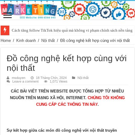
Cách tăng follow TikTok hiệu quả mà không vi phạm chính sách nền tảng
Giải đáp phong thủy trong nhà đại gia Thủy sản
Home
/
Kinh doanh
/
Nội thất
/
Đồ công nghệ kết hợp cùng với nội thất
Đồ công nghệ kết hợp cùng với
nội thất
msduyen
18 Tháng Chín, 2024
Nội thất
Leave a comment
1,071 Views
CÁC BÀI VIẾT TRÊN WEBSITE ĐƯỢC TỔNG HỢP TỪ NHIỀU
NGUỒN TRÊN MẠNG XÃ HỘI, INTERNET.
CHÚNG TÔI KHÔNG
CUNG CẤP CÁC THÔNG TIN NÀY
.
Sự kết hợp giữa các món đồ công nghệ với nội thất truyền