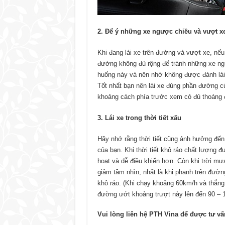
2. Để ý những xe ngược chiều và vượt x
Khi đang lái xe trên đường và vượt xe, n
đường không đủ rộng để tránh những xe ngư
huống này và nên nhớ không được đánh lái 
Tốt nhất bạn nên lái xe đúng phần đường c
khoảng cách phía trước xem có đủ thoáng 
3. Lái xe trong thời tiết xấu
Hãy nhớ rằng thời tiết cũng ảnh hưởng đến
của bạn. Khi thời tiết khô ráo chất lượng 
hoạt và dễ điều khiển hơn. Còn khi trời mư
giảm tầm nhìn, nhất là khi phanh trên đườ
khô ráo. (Khi chạy khoảng 60km/h và thắn
đường ướt khoảng trượt này lên đến 90 – 
Vui lòng liên hệ PTH Vina để được tư v