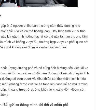
e
ếu gặp ô tô ngược chiều bạn thường cảm thấy dường như
ợc chiều đó và có thể hoảng loạn. Hãy bình tĩnh xử lý tình
gấp khi gặp tình huống này vì có thể gây tai nạn thương tâm.
ủa mình và không vượt ẩu, trường hợp vượt xe phải quan sát
để vượt không sau đó mới xi-nhan và vượt xe.
 chất lượng đường phố và nó cũng ảnh hưởng đến việc lái xe
đường sẽ tốt hơn và xe có độ bám đường tốt nên di chuyển linh
a đường sẽ trơn trượt và điều khiển xe khó khăn hơn bị tiêu
ng ướt khoảng dừng của xe sẽ tăng lên đáng kể so với đường
g gấp, khoảng trượt ở đường khô ráo khoảng 40 – 45cm còn
140m).
ấn:
Bãi gửi xe thông minh
chi tiết và miễn phí