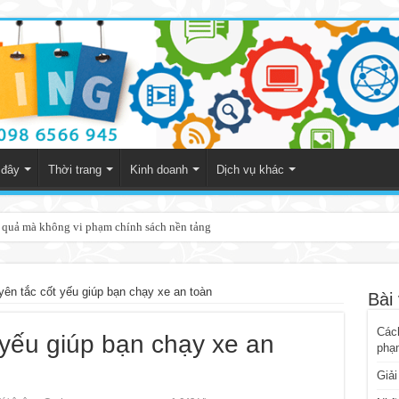
 đây
Thời trang
Kinh doanh
Dịch vụ khác
 đại gia Thủy sản
ên tắc cốt yếu giúp bạn chạy xe an toàn
Bài 
Cách
yếu giúp bạn chạy xe an
phạ
Giải