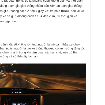
là rất quan trọng, đó là khoảng cách không gian và thời gian
hi đang tham gia giao thông nhằm bảo đảm an toàn giao thông
 giữ khoảng cách 2 đến 4 giây với xe phía trước, nếu lái xe
ày xe sẽ giữ khoảng cách từ 14 đến 28m, đủ thời gian và
nếu gặp phải.
và cảnh vật sẽ không rõ ràng, người lái sẽ cảm thấy xe chạy
ban ngày. người lái xe xe thông thường có xu hướng tăng tốc
e chạy nhanh trong khi tầm quan sát hạn chế, nếu có tình
n ứng và có thể gây tai nạn.