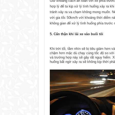
Giữ khoảng cách an toàn với xe phía trước 
hợp lý để ta kịp xử lý tình huống xảy ra k
tránh xảy ra va chạm không mong muốn. Nên
với gia tốc 50km/h với khoảng thời điểm n
không gian để xử lý tình huống phía trước 
5. Cẩn thận khi lái xe vào buổi tối
Khi trời tối, tầm nhìn sẽ bị tiêu giảm hơn 
chậm hơn mặc dù chạy cùng tốc độ so với 
và trường hợp này sẽ gây rất nguy hiểm. X
huống bất ngờ xảy ra sẽ không kịp thời phả