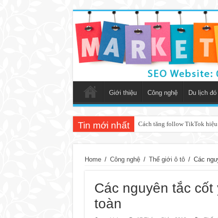
Giới thiệu
Công nghệ
Du lịch đó
Tin mới nhất
Giải đáp phong thủy trong nhà
Home
/
Công nghệ
/
Thế giới ô tô
/
Các nguy
Các nguyên tắc cốt 
toàn