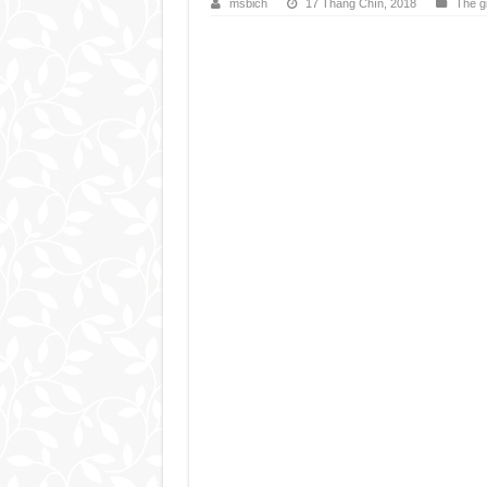
msbich
17 Tháng Chín, 2018
Thế gi