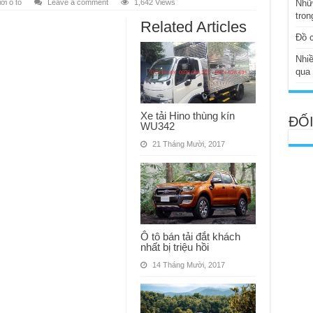
ới ô tô
Leave a comment
1,642 Views
Nhữ
tron
Related Articles
Đồ c
Nhiề
qua
Xe tải Hino thùng kín
ĐỐI
WU342
21 Tháng Mười, 2017
Ô tô bán tải đắt khách
nhất bị triệu hồi
14 Tháng Mười, 2017