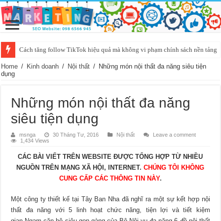
Cách tăng follow TikTok hiệu quả mà không vi phạm chính sách nền tảng
Home
/
Kinh doanh
/
Nội thất
/
Những món nội thất đa năng siêu tiện
dụng
Những món nội thất đa năng
siêu tiện dụng
msnga
30 Tháng Tư, 2016
Nội thất
Leave a comment
1,434 Views
CÁC BÀI VIẾT TRÊN WEBSITE ĐƯỢC TỔNG HỢP TỪ NHIỀU
NGUỒN TRÊN MẠNG XÃ HỘI, INTERNET.
CHÚNG TÔI KHÔNG
CUNG CẤP CÁC THÔNG TIN NÀY
.
Một công ty thiết kế tại Tây Ban Nha đã nghĩ ra một sự kết hợp nội
thất đa năng với 5 linh hoạt chức năng, tiện lợi và tiết kiệm
gian.Ngam căn hộ siêu gọn gàng của Bộ Nội vụ đa năng 6 đồ nội thất