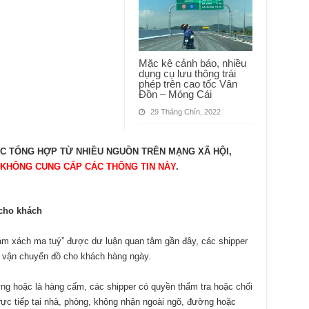
Mặc kệ cảnh báo, nhiều
dụng cụ lưu thông trái
phép trên cao tốc Vân
Đồn – Móng Cái
29 Tháng Chín, 2022
ỢC TỔNG HỢP TỪ NHIỀU NGUỒN TRÊN MẠNG XÃ HỘI,
 KHÔNG CUNG CẤP CÁC THÔNG TIN NÀY
.
 cho khách
Nam xách ma tuý” được dư luận quan tâm gần đây, các shipper
n, vận chuyển đồ cho khách hàng ngày.
ứng hoặc là hàng cấm, các shipper có quyền thẩm tra hoặc chối
rực tiếp tại nhà, phòng, không nhận ngoài ngõ, đường hoặc