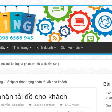
 đây
Thời trang
Kinh doanh
Dịch vụ khác
 đại gia Thủy sản
ng
/
Shipper thận trọng nhận tải đồ cho khách
Bài 
Cách
nhận tải đồ cho khách
phạ
 chuyển - Ship hàng
Leave a comment
1,419 Views
Giải