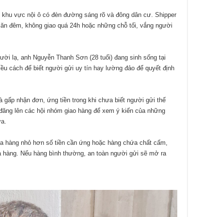
g khu vực nội ô có đèn đường sáng rõ và đông dân cư. Shipper
 ăn đêm, không giao quá 24h hoặc những chỗ tối, vắng người
ười lạ, anh Nguyễn Thanh Sơn (28 tuổi) đang sinh sống tại
ều cách để biết người gửi uy tín hay lường đảo để quyết định
 gấp nhận đơn, ứng tiền trong khi chưa biết người gửi thế
đăng lên các hội nhóm giao hàng để xem ý kiến của những
ưa.
ủa hàng nhỏ hơn số tiền cần ứng hoặc hàng chứa chất cấm,
a hàng. Nếu hàng bình thường, an toàn người gửi sẽ mở ra