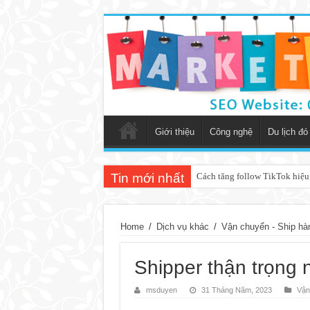
Giới thiệu
Công nghệ
Du lịch đó
Tin mới nhất
Giải đáp phong thủy trong nhà
Home
/
Dịch vụ khác
/
Vận chuyển - Ship hà
Shipper thận trọng 
msduyen
31 Tháng Năm, 2023
Vận