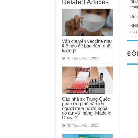
Related Articles
Nhữ
tron
Đồ c
Nhiề
qua
Vận chuyển vaccine như
thế nào để bảo đảm chất
lượng?
ĐỐI
31 Tháng Năm, 2023
Các nhà sx Trung Quốc
phản ứng thế nào khi
người mua nước ngoài
do dự với hàng “Made in
China”?
30 Tháng Năm, 2023