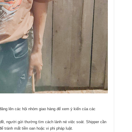
đăng lên các hội nhóm giao hàng để xem ý kiến của các
đề, người gửi thường tìm cách lánh né việc soát. Shipper cần
ể tránh mất tiền oan hoặc vi phi pháp luật.