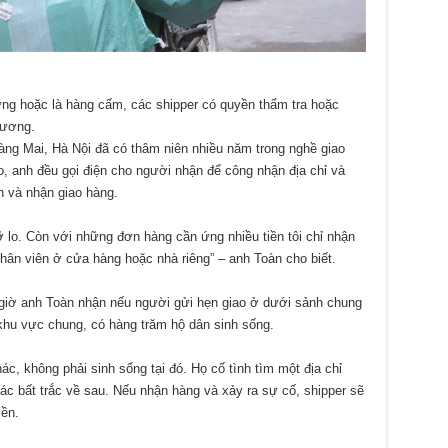
 ứng hoặc là hàng cấm, các shipper có quyền thẩm tra hoặc
Hương.
oàng Mai, Hà Nội đã có thâm niên nhiều năm trong nghề giao
ao, anh đều gọi điện cho người nhận để công nhận địa chỉ và
 và nhận giao hàng.
 đỡ lo. Còn với những đơn hàng cần ứng nhiều tiền tôi chỉ nhận
hân viên ở cửa hàng hoặc nhà riêng” – anh Toàn cho biết.
 giờ anh Toàn nhận nếu người gửi hẹn giao ở dưới sảnh chung
khu vực chung, có hàng trăm hộ dân sinh sống.
c, không phải sinh sống tại đó. Họ cố tình tìm một địa chỉ
ác bất trắc về sau. Nếu nhận hàng và xảy ra sự cố, shipper sẽ
iền.